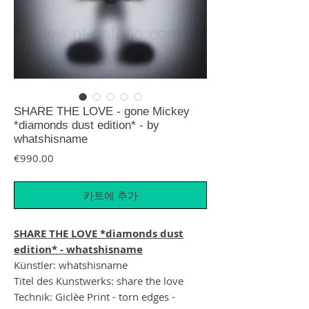
SHARE THE LOVE - gone Mickey
*diamonds dust edition* - by
whatshisname
가격
€990.00
카트에 추가
SHARE THE LOVE *diamonds dust
edition* - whatshisname
Künstler: whatshisname
Titel des Kunstwerks: share the love
Technik: Giclèe Print - torn edges -