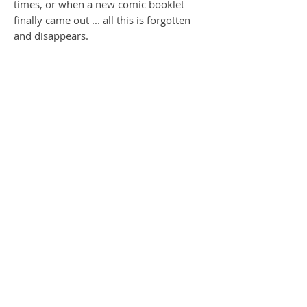
times, or when a new comic booklet
finally came out ... all this is forgotten
and disappears.
no frame - is extra if you like - send us
an email
shipping in a tube by DHL
gone Serie
Die Message des Künstlers; dass unsere
Kinder die tollen und wunderbaren
Comics vergessen, wer kennt denn noch
die tollen Geschichten von Winnie the
Pooh, Pink Panther Inspector Clouseau
oder Road Runner … sie verschwinden in
den Gedanken, sie strecken die Hand
aus… durch den Nebel um uns an unsere
tolle Kindheit zu erinnern, wie wir
fieberhaft auf die Sendungszeiten