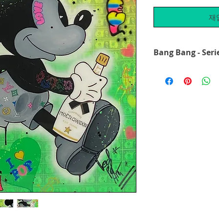
재
Bang Bang - Seri
Mit der Bang Bang Se
einem anderen Lich
Champagner Flasche
Geldscheine... mal 
Tattoo. Das Louis V
fehlen - in seiner B
Werke ist ein per H