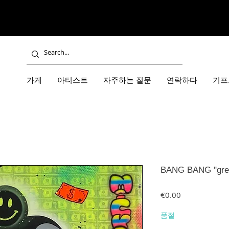
가게
아티스트
자주하는 질문
연락하다
기프
BANG BANG "gree
가격
€0.00
품절