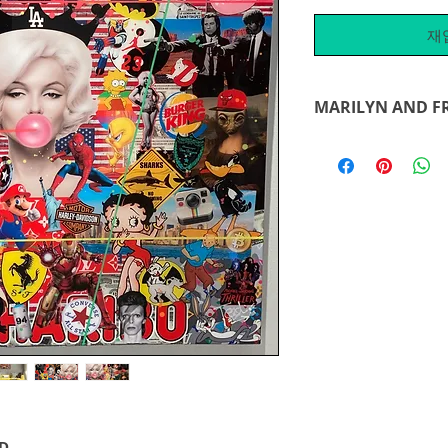
재
MARILYN AND F
Jedes seiner Werke 
zusammengestellt, 
Jedes Logo, jeder 
werden nach seinem
Stimmung angepasst
Reise beginnt in se
hier und jetzt. Mit 
Wünschen die man 
Ein weiteres Meiste
ED