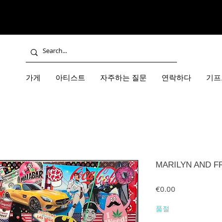
가게
아티스트
자주하는 질문
연락하다
기프
MARILYN AND FRI
가격
€0.00
품절