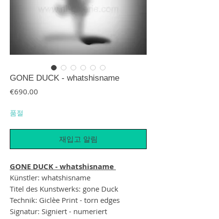
GONE DUCK - whatshisname
가격
€690.00
품절
재입고 알림
GONE DUCK - whatshisname
Künstler: whatshisname
Titel des Kunstwerks: gone Duck
Technik: Giclèe Print - torn edges
Signatur: Signiert - numeriert