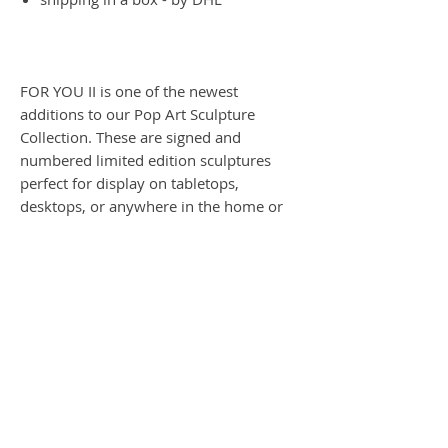
FOR YOU II is one of the newest
additions to our Pop Art Sculpture
Collection. These are signed and
numbered limited edition sculptures
perfect for display on tabletops,
desktops, or anywhere in the home or
office. FOR YOU II is an eye-catching
conversation starter and makes a great
gift!
Each one of our limited edition
sculptures is hand signed by the artist.
Featuring the artist's iconic and instantly
recognizable color palette and patterns,
they are crafted of the highest quality
wood and resin and colored using
vibrant archival inks.