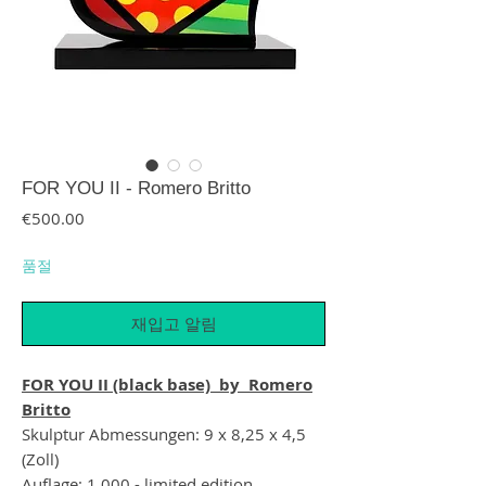
FOR YOU II - Romero Britto
가격
€500.00
품절
재입고 알림
FOR YOU II (black base) by Romero
Britto
Skulptur Abmessungen: 9 x 8,25 x 4,5
(Zoll)
Auflage: 1.000 - limited edition