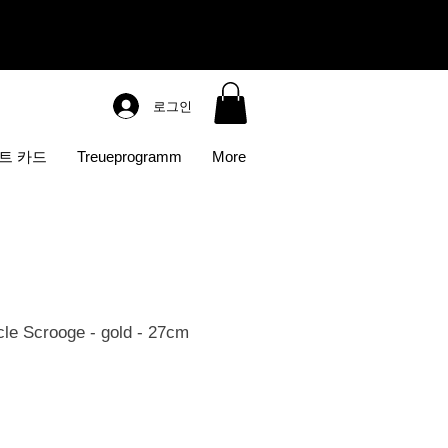
로그인
트 카드
Treueprogramm
More
e Scrooge - gold - 27cm