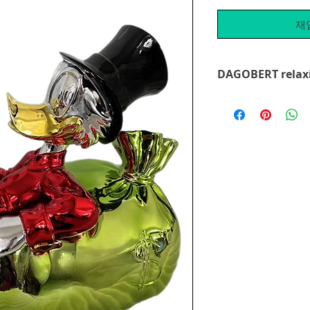
재
DAGOBERT relax
neues Werk mit dem
moneybag" - erstell
weareART. Sie gabe
aufzufallen - der g
Entspannen. Die Sku
schwarzen Box ausge