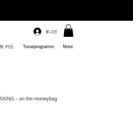
로그인
트 카드
Treueprogramm
More
ING - on the moneybag