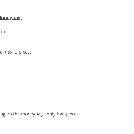
Moneybag"
5cm
re max. 2 pieces
ing on the moneybag - only two pieces