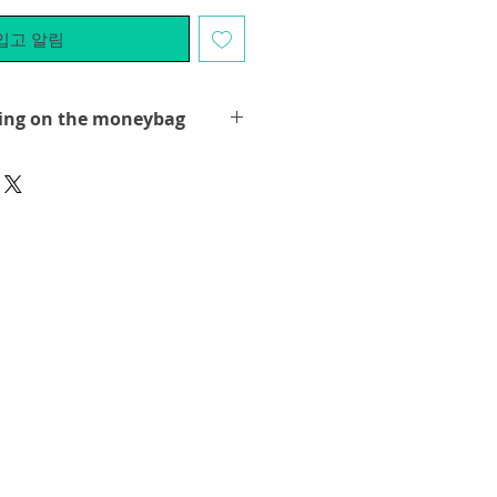
입고 알림
ing on the moneybag
 Namen: "relaxing on the
te die Künstlergruppe nWL-
n Dagobert die Farbe um
rüne Geldsack passt perfekt zum
lptur wird in einer exklusiven
liefert.