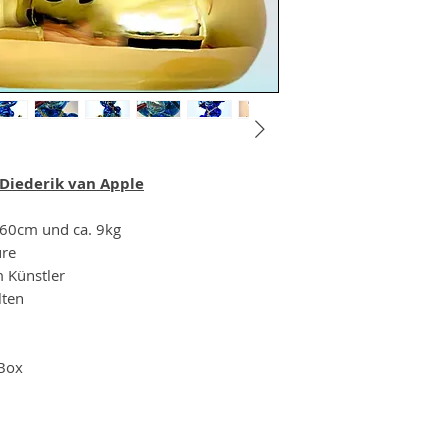
Diederik van Apple
60cm und ca. 9kg
ure
 Künstler
lten
 Box