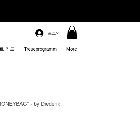
로그인
트 카드
Treueprogramm
More
ONEYBAG" - by Diederik