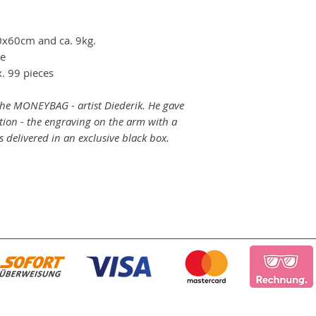
0x60cm and ca. 9kg.
re
. 99 pieces
the MONEYBAG - artist Diederik. He gave
ntion - the engraving on the arm with a
is delivered in an exclusive black box.