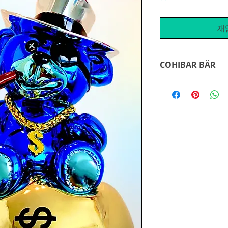
재
COHIBAR BÄR
neues Werk mit de
Diederik. Er gab de
- die Kette um den 
Augenklappe, die G
Geldsack, die Cohib
ein neues Meisterwe
exklusiven schwarze