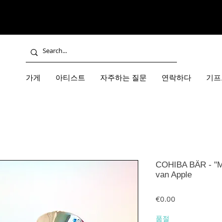
가게
아티스트
자주하는 질문
연락하다
기프
COHIBA BÄR - "M
van Apple
가격
€0.00
품절