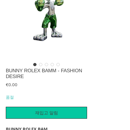
BUNNY ROLEX BAMM - FASHION
DESIRE
가격
€0.00
품절
재입고 알림
BUNNY ROLEX BAM