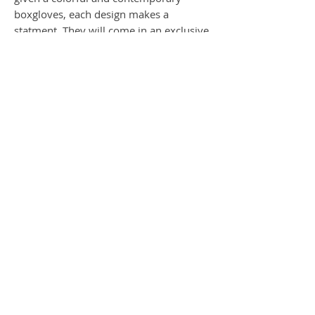
boxgloves, each design makes a
statment. They will come in an exclusive
black ArtBox.
Worldwide Shipping by DHL
BUNNY`S
Erstaunliches neues Werk mit dem
Namen: BUNNYS vom Künstler Diederik.
Er gab dem Hasen Boxhandschuhe
anstelle der Karotte, um die schnelle
Fertigkeit und Frechheit der Hasen zu
zeigen. Die Hasen sind in Gold und Silber
gehalten, um ihren Wert auszudrücken,
und erhalten lustige Boxhandschuhe mit
den Brands abgebildet. Jedes Design
macht eine Aussage. Jede Skulptur ist
signiert und wird in einer exklusiven
schwarzen Versand-Box ausgeliefert.