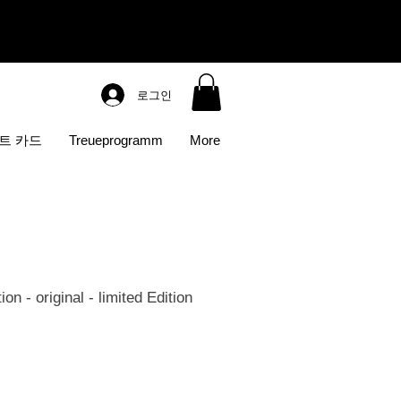
로그인
트 카드
Treueprogramm
More
n - original - limited Edition