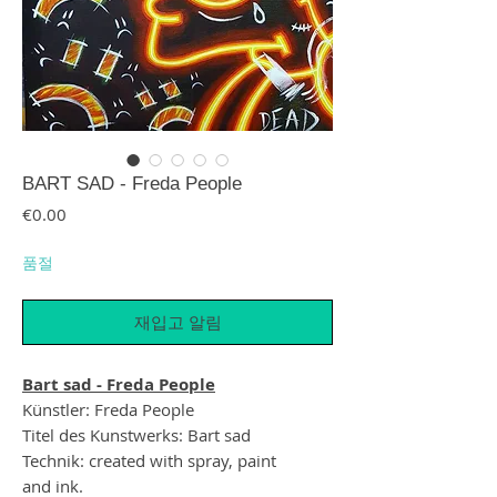
BART SAD - Freda People
가격
€0.00
품절
재입고 알림
Bart sad - Freda People
Künstler: Freda People
Titel des Kunstwerks: Bart sad
Technik: created with spray, paint
and ink.