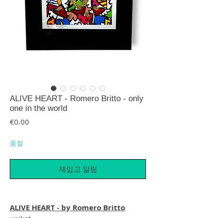
ALIVE HEART - Romero Britto - only
one in the world
가격
€0.00
품절
재입고 알림
ALIVE HEART - by Romero Britto