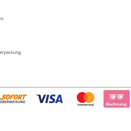
cm
Verpackung
인쇄