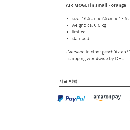
AIR MOGLI in small - orange
size: 16,5cm x 7,5cm x 17,5
weight: ca. 0,6 kg
limited
stamped
- Versand in einer geschützten 
- shipping worldwide by DHL
지불 방법
©
(주)엔엘갤러리