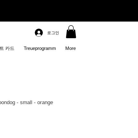
로그인
트 카드
Treueprogramm
More
ondog - small - orange