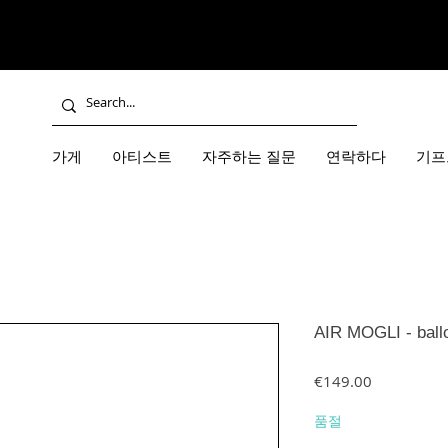
가게
아티스트
자주하는 질문
연락하다
기프
AIR MOGLI - ballo
가격
€149.00
품절