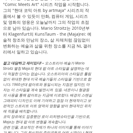
"Comic Meets Art" 시리즈 작업을 시작합니다.
그의 "현대 코믹 아트 by artmaja" 시리즈의 작
품에서 볼 수 있듯이 만화, 컴퓨터 게임, 시리즈
및 영화의 영웅은 오늘날까지 그의 작업의 초점
으로 남아 있습니다. Mario Stroitz는 2010년부
터 Klagenfurt의 KunsTaum - the (Maja)rei: 예
술적 창조와 만남의 장소, 삶 자체처럼 끊임없이
변화하는 예술과 삶을 위한 장소를 지금 NL 갤러
리에서 일하고 있습니다.
젊고 대담하고 재미있다! –
오스트리아 예술가 Mario
Stroitz 별칭 Maja의 현대 팝 아트 스타일을 설명하는 데
더 적절한 단어는 없습니다. 오스트리아의 스타일은 틀림
없이 위대한 현대 미국 예술가들의 스타일을 기반으로 합
니다. 1960년대 팝아트와 동일시되는 지점은 많지만, 마
자는 이 스타일을 계속 발전시켜
있음. 네온이나 형광등
의 사용을 통해 팝아트는 지금에 이르렀다. 배경의 스텐실
그래피티 디자인도 이에 기여하고 점점 더 현재적이고 보
편적인 스트리트 아트 영역의 영향을 받아 현대적인 위치
에 작품을 배치합니다.
코믹 장르에도 집중했던 로이 리히텐슈타인을 기반으로,
Maja는 현대 팝 아트 변형을 계속합니다.
관련 인물, 초보적인 주제가 하나의 이미지를 통해 이야기
가 됩니다. 그의 최신작의 주인공들은 어린 시절이나 현재