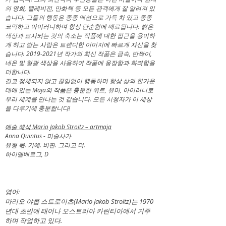
의 영화, 텔레비전, 만화책 등 모든 관객에게 잘 알려져 있
습니다. 그들의 행동은 종종 액션으로 가득 차 있고 종종
코믹하고 아이러니하며 항상 단순함에 매료됩니다. 밝은
색상과 묘사되는 것의 축소는 작품에 대한 접근을 용이하
게 하고 받는 사람은 트렌디한 이미지에 빠르게 자신을 찾
습니다.
2019-2021
년 작가의 최신 작품은 금속, 반짝이,
네온 및 형광 색상을 사용하여 작품에 웅장함과 화려함을
더합니다.
결코 정체되지 않고 끊임없이 행동하며 항상 삶의 한가운
데에 있는 Maja의 작품은 충분한 위트, 유머, 아이러니로
우리 세계를 만나는 것 같습니다. 모든 시청자가 이 세상
을 다루기에 충분합니다!
예술 해석 Mario Jakob Stroitz – artmaja
Anna Quintus - 미술사가
유형 몫. 기예. 비판. 그리고 더.
하이델베르그, D
영어:
마리오 야콥 스트로이츠(Mario Jakob Stroitz)는 1970
년대 초반에 태어나 오스트리아 카린티아에서 거주
하며 작업하고 있다.