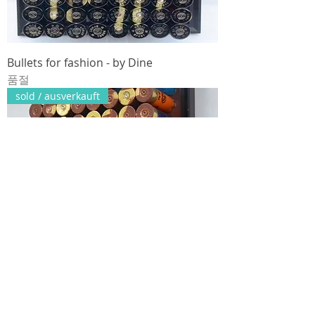
Bullets for fashion - by Dine
품절
sold / ausverkauft