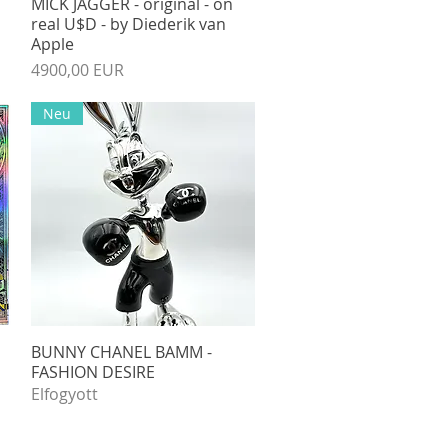
MICK JAGGER - original - on
Gyorsnézet
real U$D - by Diederik van
Apple
Ár
4900,00 EUR
Neu
BUNNY CHANEL BAMM -
Gyorsnézet
FASHION DESIRE
Elfogyott