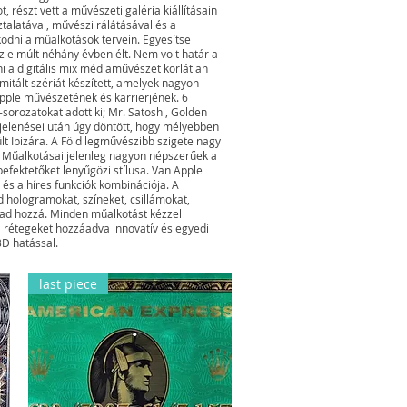
 részt vett a művészeti galéria kiállításain
talatával, művészi rálátásával és a
odni a műalkotások tervein. Egyesítse
z elmúlt néhány évben élt. Nem volt határ a
i a digitális mix médiaművészet korlátlan
mitált szériát készített, amelyek nagyon
 Apple művészetének és karrierjének. 6
sorozatokat adott ki; Mr. Satoshi, Golden
jelenései után úgy döntött, hogy mélyebben
lt Ibizára. A Föld legművészibb szigete nagy
g. Műalkotásai jelenleg nagyon népszerűek a
efektetőket lenyűgözi stílusa. Van Apple
 és a híres funkciók kombinációja. A
 hologramokat, színeket, csillámokat,
 ad hozzá. Minden műalkotást kézzel
a rétegeket hozzáadva innovatív és egyedi
3D hatással.
last piece