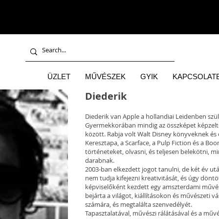
ÜZLET
MŰVÉSZEK
GYIK
KAPCSOLATB
Diederik
Diederik van Apple a hollandiai Leidenben szüle
Gyermekkorában mindig az összképet képzelte 
között. Rabja volt Walt Disney könyveknek és 
Keresztapa, a Scarface, a Pulp Fiction és a Bo
történeteket, olvasni, és teljesen belekötni, mi
darabnak.
2003-ban elkezdett jogot tanulni, de két év u
nem tudja kifejezni kreativitását, és úgy dön
képviselőként kezdett egy amszterdami művés
bejárta a világot, kiállításokon és művészeti v
számára, és megtalálta szenvedélyét.
Tapasztalatával, művészi rálátásával és a művé