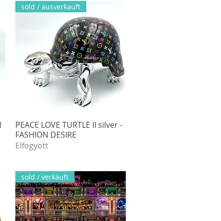
sold / ausverkauft
N
PEACE LOVE TURTLE II silver -
Gyorsnézet
FASHION DESIRE
Elfogyott
sold / verkauft