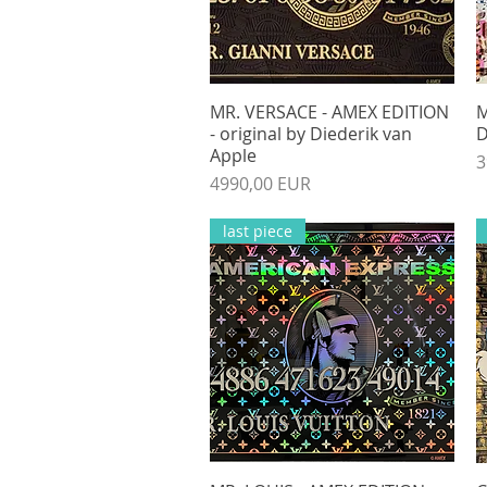
MR. VERSACE - AMEX EDITION
Gyorsnézet
M
- original by Diederik van
D
Apple
Á
3
Ár
4990,00 EUR
last piece