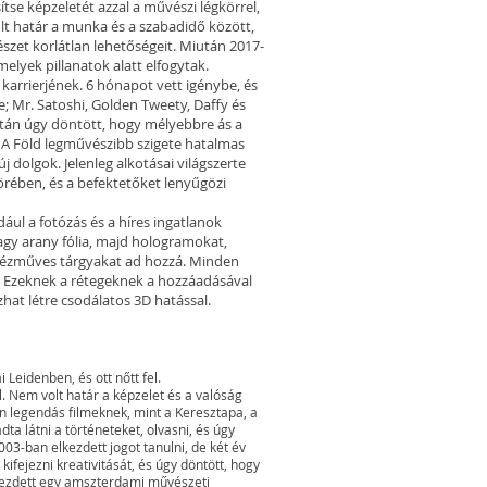
se képzeletét azzal a művészi légkörrel,
t határ a munka és a szabadidő között,
észet korlátlan lehetőségeit. Miután 2017-
amelyek pillanatok alatt elfogytak.
karrierjének. 6 hónapot vett igénybe, és
; Mr. Satoshi, Golden Tweety, Daffy és
tán úgy döntött, hogy mélyebbre ás a
. A Föld legművészibb szigete hatalmas
j dolgok. Jelenleg alkotásai világszerte
rében, és a befektetőket lenyűgözi
ául a fotózás és a híres ingatlanok
gy arany fólia, majd hologramokat,
 kézműves tárgyakat ad hozzá. Minden
. Ezeknek a rétegeknek a hozzáadásával
at létre csodálatos 3D hatással.
 Leidenben, és ott nőtt fel.
 Nem volt határ a képzelet és a valóság
an legendás filmeknek, mint a Keresztapa, a
dta látni a történeteket, olvasni, és úgy
003-ban elkezdett jogot tanulni, de két év
ifejezni kreativitását, és úgy döntött, hogy
kezdett egy amszterdami művészeti