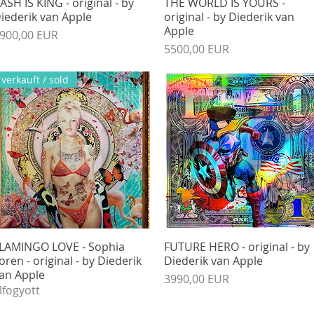
ASH IS KING - original - by
Gyorsnézet
THE WORLD IS YOURS -
Gyorsnézet
iederik van Apple
original - by Diederik van
Apple
r
900,00 EUR
Ár
5500,00 EUR
verkauft / sold
LAMINGO LOVE - Sophia
Gyorsnézet
FUTURE HERO - original - by
Gyorsnézet
oren - original - by Diederik
Diederik van Apple
an Apple
Ár
3990,00 EUR
lfogyott