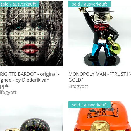
sold / ausverkauft
sold / ausverkauft
RIGITTE BARDOT - original -
Gyorsnézet
MONOPOLY MAN - "TRUST I
Gyorsnézet
igned - by Diederik van
GOLD"
pple
Elfogyott
lfogyott
sold / ausverkauft