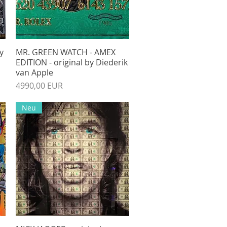
y
MR. GREEN WATCH - AMEX
Gyorsnézet
EDITION - original by Diederik
van Apple
Ár
4990,00 EUR
Neu