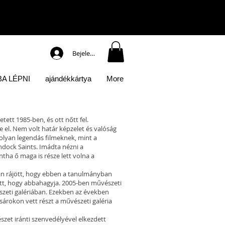
Bejelentkezés
A LÉPNI
ajándékkártya
More
tett 1985-ben, és ott nőtt fel.
el. Nem volt határ képzelet és valóság
olyan legendás filmeknek, mint a
ondock Saints. Imádta nézni a
ntha ő maga is része lett volna a
tán rájött, hogy ebben a tanulmányban
tött, hogy abbahagyja. 2005-ben művészeti
zeti galériában. Ezekben az években
ásárokon vett részt a művészeti galéria
szet iránti szenvedélyével elkezdett