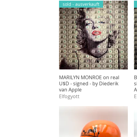
sold - ausverkauft
MARILYN MONROE on real
Gyorsnézet
B
U$D - signed - by Diederik
s
van Apple
A
Elfogyott
E