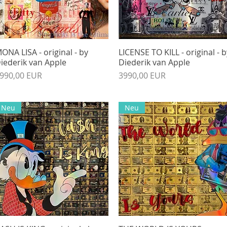
ONA LISA - original - by
Gyorsnézet
LICENSE TO KILL - original - b
Gyorsnézet
iederik van Apple
Diederik van Apple
r
Ár
990,00 EUR
3990,00 EUR
Neu
Neu