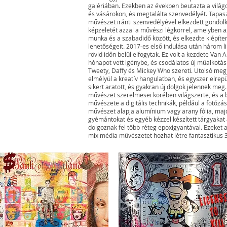
galériában. Ezekben az években beutazta a világot,
és vásárokon, és megtalálta szenvedélyét. Tapasz
művészet iránti szenvedélyével elkezdett gondolk
képzeletét azzal a művészi légkörrel, amelyben a
munka és a szabadidő között, és elkezdte kiépíten
lehetőségeit. 2017-es első indulása után három li
rövid időn belül elfogytak. Ez volt a kezdete Van
hónapot vett igénybe, és csodálatos új műalkotás-
Tweety, Daffy és Mickey Who szereti. Utolsó meg
elmélyül a kreatív hangulatban, és egyszer elrepü
sikert aratott, és gyakran új dolgok jelennek me
művészet szerelmesei körében világszerte, és a b
művészete a digitális technikák, például a fotózás
művészet alapja alumínium vagy arany fólia, majd
gyémántokat és egyéb kézzel készített tárgyakat
dolgoznak fel több réteg epoxigyantával. Ezeket 
mix média művészetet hozhat létre fantasztikus 