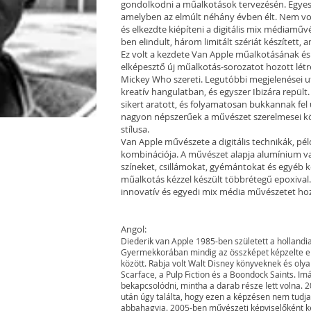
gondolkodni a műalkotások tervezésén. Egyesít
amelyben az elmúlt néhány évben élt. Nem vol
és elkezdte kiépíteni a digitális mix médiaműv
ben elindult, három limitált szériát készített, 
Ez volt a kezdete Van Apple műalkotásának és 
elképesztő új műalkotás-sorozatot hozott létre
Mickey Who szereti. Legutóbbi megjelenései u
kreatív hangulatban, és egyszer Ibizára repült
sikert aratott, és folyamatosan bukkannak fel ú
nagyon népszerűek a művészet szerelmesei kö
stílusa.
Van Apple művészete a digitális technikák, péld
kombinációja. A művészet alapja alumínium va
színeket, csillámokat, gyémántokat és egyéb
műalkotás kézzel készült többrétegű epoxival
innovatív és egyedi mix média művészetet hozh
Angol:
Diederik van Apple 1985-ben született a hollandiai
Gyermekkorában mindig az összképet képzelte el.
között. Rabja volt Walt Disney könyveknek és oly
Scarface, a Pulp Fiction és a Boondock Saints. Imá
bekapcsolódni, mintha a darab része lett volna. 2
után úgy találta, hogy ezen a képzésen nem tudja k
abbahagyja. 2005-ben művészeti képviselőként 