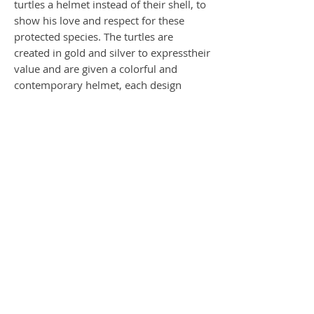
turtles a helmet instead of their shell, to
show his love and respect for these
protected species. The turtles are
created in gold and silver to expresstheir
value and are given a colorful and
contemporary helmet, each design
makes a statment. The World Peace
Turtle is signed and will come in an
exclusive black ArtBox.
PREIS AUF ANFRAGE
Bitte kontaktieren Sie uns per Telefon oder
E-Mail ...
Kontakt
Price on request.
Please contact us via email or phone ...
contact