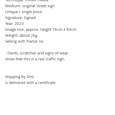
Medium: original street sign
Unique / single piece
Signature: Signed
Year: 2023
Image size: approx. height 76cm x 84cm
Weight: about 2kg
Selling with frame: no
- Dents, scratches and signs of wear
show that this is a real traffic sign.
shipping by DHL
is delivered with a certificate
S. Bromm
In ihrem kleinen Atelier in der Mitte von
Deutschland, begibt sie sich täglich auf