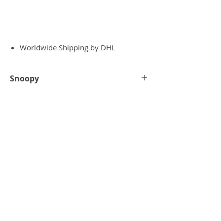
Worldwide Shipping by DHL
Snoopy
Hier ist Snoopy, der süßeste Charakter
von Peanuts!
Die berührende Version von Snoopy in
mattweiß mit einem verchromten roten
Herz.