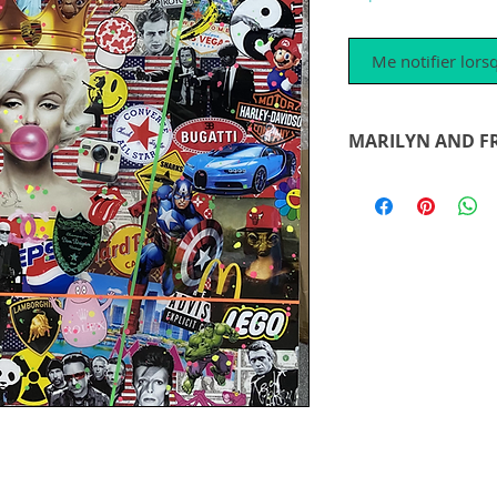
Me notifier lorsq
MARILYN AND F
Jedes seiner Werke 
zusammengestellt, 
Jedes Logo, jeder 
werden nach seinem
Stimmung angepasst
Reise beginnt in se
hier und jetzt. Mit 
Wünschen die man 
Ein weiteres Meiste