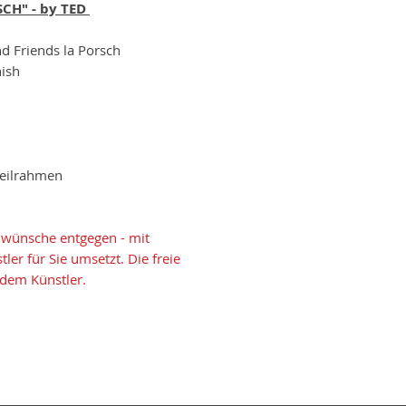
SCH" - by TED
nd Friends la Porsch
nish
Keilrahmen
wünsche entgegen - mit
er für Sie umsetzt. Die freie
 dem Künstler.