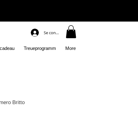
Se connecter
 cadeau
Treueprogramm
More
ero Britto