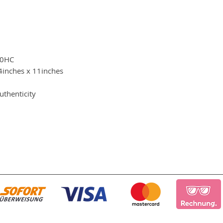
00HC
inches x 11inches
uthenticity