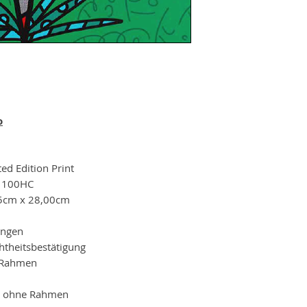
o
ed Edition Print
+ 100HC
5cm x 28,00cm
ungen
theitsbestätigung
n-Rahmen
le ohne Rahmen