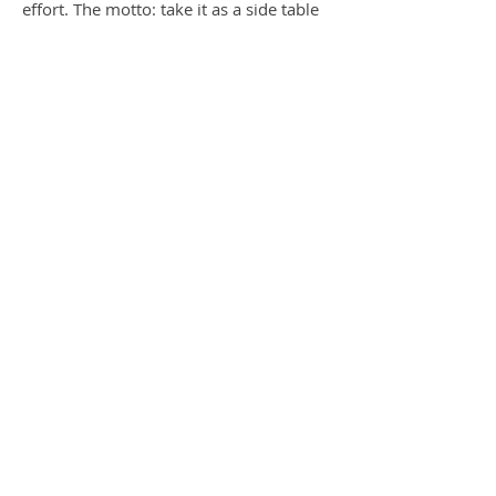
effort. The motto: take it as a side table
and you know you've done something
good.
NACHHALTIGKEIT IN KUNST
Hierbei handelt es sich vom Künstler, um
ein recyceltes Oliven-Ölfass. Dieses
wurde komplett aufbereitet, verschlossen
und neu lackiert und mit der
angepassten Glasplatte kann man es als
Beistelltisch perfekt im Wohnraum
einfügen.