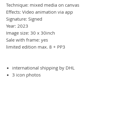
Technique: mixed media on canvas
Effects: Video animation via app
Signature: Signed
Year: 2023
Image size: 30 x 30inch
Sale with frame: yes
limited edition max. 8 + PP3
international shipping by DHL
3 icon photos
Magischer Moment - Magic
moment
Es ist wie Magie, wenn man das Werk
am iPad oder per Handy betrachtet. Das
Werk verwandelt sich in all seine
Einzelteile. Ein Magischer Moment am