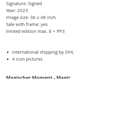
Signature: Signed
Year: 2023
Image size: 36 x 48 inch
Sale with frame: yes
limited edition max. 8 + PP3
international shipping by DHL
4 icon pictures
Magischer Moment - Magic
moment
Es ist wie Magie, wenn man das Werk
am iPad oder per Handy betrachtet. Das
Werk verwandelt sich in all seine
Einzelteile. Ein Magischer Moment am
Handy oder iPad.
Kommen sie zur NL-Galerie nach
Salzburg und fragen sie nach einer