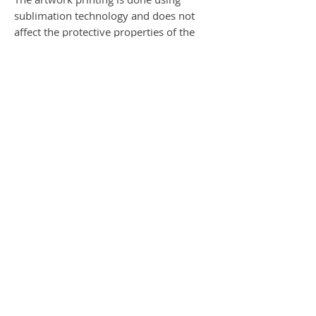
sublimation technology and does not
affect the protective properties of the
mask. The ear loops are made from the
100% polyester fabric for added comfort
when worn for extended periods of
time.
This is a non-medical face mask.