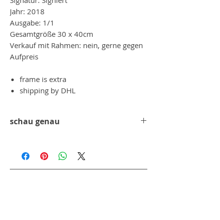
Jahr: 2018
Ausgabe: 1/1
Gesamtgröße 30 x 40cm
Verkauf mit Rahmen: nein, gerne gegen
Aufpreis
frame is extra
shipping by DHL
schau genau
Ein genauer Blick und man erkennt ganz
kleine mini Champions wie er sie nennt,
die kleinen Figuren die dann, dass ganze
Bild ergeben.