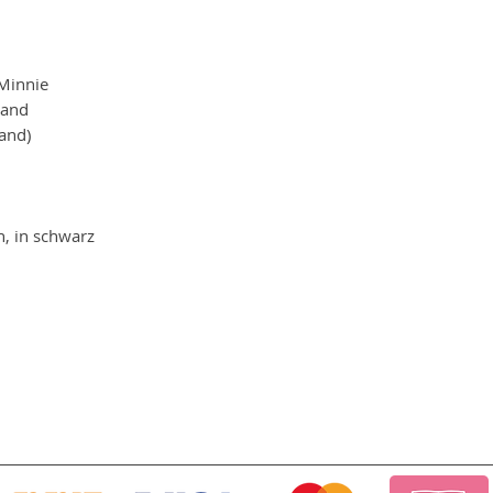
 Minnie
wand
wand)
, in schwarz