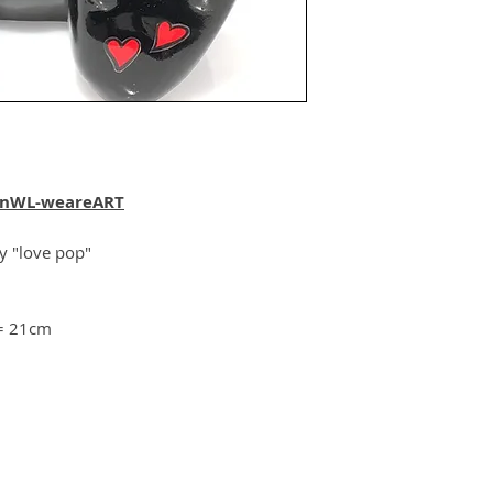
y nWL-weareART
dy "love pop"
 = 21cm