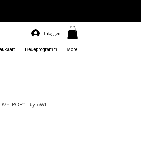
Inloggen
aukaart
Treueprogramm
More
OVE-POP" - by nWL-