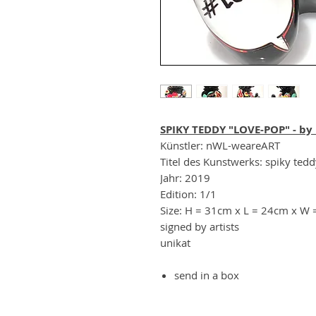
SPIKY TEDDY "LOVE-POP" - b
Künstler: nWL-weareART
Titel des Kunstwerks: spiky ted
Jahr: 2019
Edition: 1/1
Size: H = 31cm x L = 24cm x W
signed by artists
unikat
send in a box