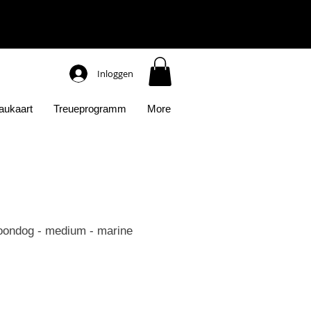
Inloggen
aukaart
Treueprogramm
More
oondog - medium - marine