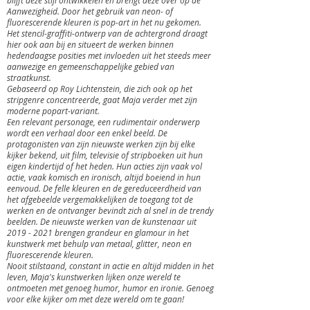
Aanwezigheid. Door het gebruik van neon- of
fluorescerende kleuren is pop-art in het nu gekomen.
Het stencil-graffiti-ontwerp van de achtergrond draagt
hier ook aan bij en situeert de werken binnen
hedendaagse posities met invloeden uit het steeds meer
aanwezige en gemeenschappelijke gebied van
straatkunst.
Gebaseerd op Roy Lichtenstein, die zich ook op het
stripgenre concentreerde, gaat Maja verder met zijn
moderne popart-variant.
Een relevant personage, een rudimentair onderwerp
wordt een verhaal door een enkel beeld. De
protagonisten van zijn nieuwste werken zijn bij elke
kijker bekend, uit film, televisie of stripboeken uit hun
eigen kindertijd of het heden. Hun acties zijn vaak vol
actie, vaak komisch en ironisch, altijd boeiend in hun
eenvoud. De felle kleuren en de gereduceerdheid van
het afgebeelde vergemakkelijken de toegang tot de
werken en de ontvanger bevindt zich al snel in de trendy
beelden. De nieuwste werken van de kunstenaar uit
2019 - 2021
brengen grandeur en glamour in het
kunstwerk met behulp van metaal, glitter, neon en
fluorescerende kleuren.
Nooit stilstaand, constant in actie en altijd midden in het
leven, Maja's kunstwerken lijken onze wereld te
ontmoeten met genoeg humor, humor en ironie. Genoeg
voor elke kijker om met deze wereld om te gaan!