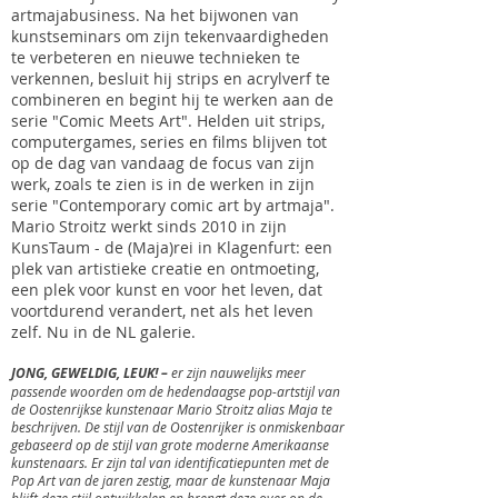
artmajabusiness. Na het bijwonen van
kunstseminars om zijn tekenvaardigheden
te verbeteren en nieuwe technieken te
verkennen, besluit hij strips en acrylverf te
combineren en begint hij te werken aan de
serie "Comic Meets Art". Helden uit strips,
computergames, series en films blijven tot
op de dag van vandaag de focus van zijn
werk, zoals te zien is in de werken in zijn
serie "Contemporary comic art by artmaja".
Mario Stroitz werkt sinds 2010 in zijn
KunsTaum - de (Maja)rei in Klagenfurt: een
plek van artistieke creatie en ontmoeting,
een plek voor kunst en voor het leven, dat
voortdurend verandert, net als het leven
zelf. Nu in de NL galerie.
JONG, GEWELDIG, LEUK! –
er zijn nauwelijks meer
passende woorden om de hedendaagse pop-artstijl van
de Oostenrijkse kunstenaar Mario Stroitz alias Maja te
beschrijven. De stijl van de Oostenrijker is onmiskenbaar
gebaseerd op de stijl van grote moderne Amerikaanse
kunstenaars. Er zijn tal van identificatiepunten met de
Pop Art van de jaren zestig, maar de kunstenaar Maja
blijft deze stijl ontwikkelen en brengt deze over op de