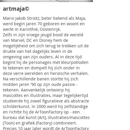
artmaja©
Mario Jakob Stroitz, beter bekend als Maja,
werd begin jaren 70 geboren en woont en
werkt in Karinthië, Oostenrijk.
Zelfs in zijn vroege jeugd bood de wereld
van Marvel, DC en Disney hem de
mogelijkheid om zich terug te trekken uit de
drukte van het dagelijks leven in de
omgeving van zijn ouders. Al in deze tijd
begint hij de personages met kleurpotloden
te tekenen en dompelt hij zich onder in
deze verre werelden en heroïsche verhalen.
Na verschillende banen stortte hij zich
midden jaren '90 op zijn oude passie -
tekenen. Aanvankelijk ontwierp hij
mascottes en illustraties, maar tegelijkertijd
studeerde hij zowel figuratieve als abstracte
schilderkunst. In 2000 werd hij zelfstandige
en richtte hij de ArToonFactory op - een
bureau dat kunst (Art), illustraties/mascottes
(Toon) en grafiek (Factory) combineert.
Precies 10 jaar later wordt de ArToonFactory