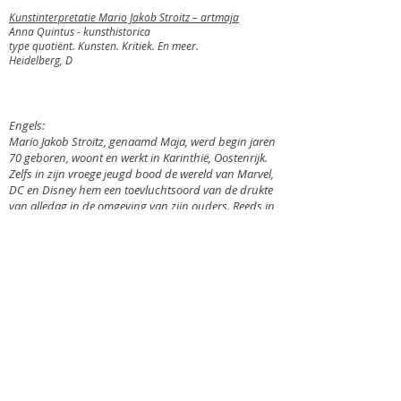
Kunstinterpretatie Mario Jakob Stroitz – artmaja
Anna Quintus - kunsthistorica
type quotiënt. Kunsten. Kritiek. En meer.
Heidelberg, D
Engels:
Mario Jakob Stroitz, genaamd Maja, werd begin jaren
70 geboren, woont en werkt in Karinthië, Oostenrijk.
Zelfs in zijn vroege jeugd bood de wereld van Marvel,
DC en Disney hem een toevluchtsoord van de drukte
van alledag in de omgeving van zijn ouders. Reeds in
deze tijd begon hij de personages met kleurpotloden
te tekenen en verdiepte hij zich in deze verre werelden
en heroïsche verhalen.
Na verschillende banen begon hij zich medio jaren
'90 weer te wijden aan zijn oude passie - tekenen.
Aanvankelijk ontwierp hij mascottes en illustraties,
tegelijkertijd studeerde hij zowel figuratieve als
abstracte schilderkunst. In 2000 richtte hij zijn eigen
bedrijf op en richtte hij de ArToonFactory op - een
bureau dat kunst (Art), illustraties/mascottes (Toon)
en graphics (Factory) combineert. Precies 10 jaar
later wordt de ArToonFactory artmajabusiness. Na