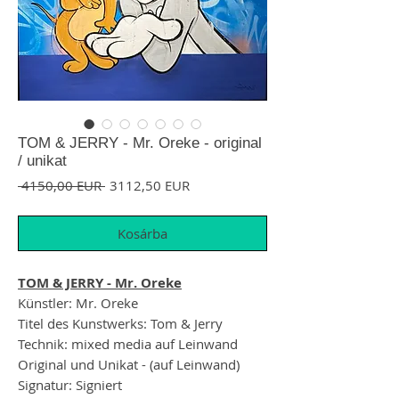
TOM & JERRY - Mr. Oreke - original
/ unikat
Szokásos ár
Akciós ár
 4150,00 EUR 
3112,50 EUR
Kosárba
TOM & JERRY - Mr. Oreke
Künstler: Mr. Oreke
Titel des Kunstwerks: Tom & Jerry
Technik: mixed media auf Leinwand
Original und Unikat - (auf Leinwand)
Signatur: Signiert