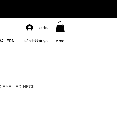
Bejelentkezés
A LÉPNI
ajándékkártya
More
 EYE - ED HECK