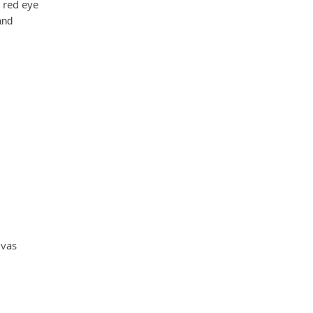
 red eye
and
nvas