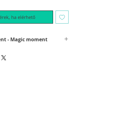
kérek, ha elérhető
Magischer Moment - Magic moment
wenn man das Werk am iPad oder
t. Das Werk verwandelt sich in
le. Ein Magischer Moment am
Galerie nach Salzburg und
er Vorführung - sie werden
nd vor lauter Magie offen
you look at the work on an iPad or
e to the NL-Gallery in Salzburg and
ion - you will be amazed and your
or the moment of magic.