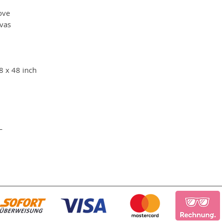
love
vas
8 x 48 inch
HL