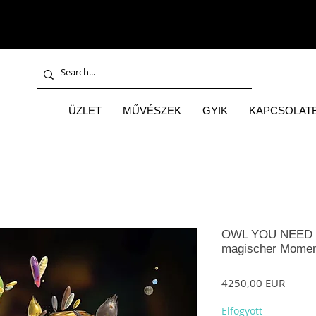
ÜZLET
MŰVÉSZEK
GYIK
KAPCSOLATB
OWL YOU NEED I
magischer Mome
Ár
4250,00 EUR
Elfogyott