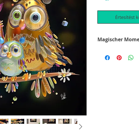
Értesítést 
Es ist wie Magie, 
per Handy betrachte
all seine Einzeltei
Handy oder iPad.
Kommen sie zur NL-
fragen sie nach ein
staunen und den Mu
lassen.
It's like magic when 
on a cell phone. Com
ask for a demonstrat
mouth will be open f