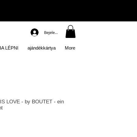
Bejelentkezés
A LÉPNI
ajándékkártya
More
S LOVE - by BOUTET - ein
nt