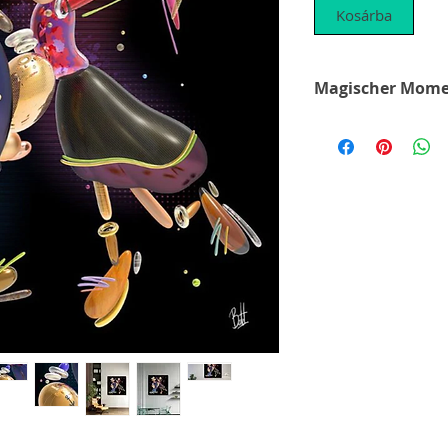
Kosárba
Es ist wie Magie, 
Handy oder auch an 
Das Werk verwandelt 
Magischer Moment a
der I-WATCH.
Kommen sie zur NL-
und fragen sie nach
staunen.
It's like magic when 
a cell phone or on t
in Salzburg and Linz
will be amazed and y
moment of magic.