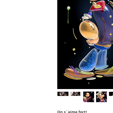
On s`aime fort!