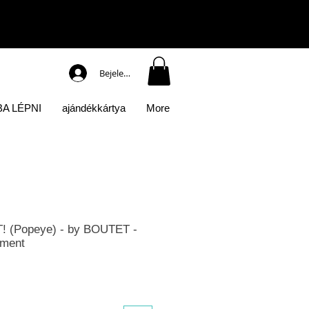
Bejelentkezés
A LÉPNI
ajándékkártya
More
 (Popeye) - by BOUTET -
oment