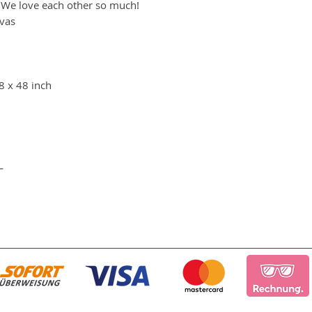
- We love each other so much!
vas
8 x 48 inch
HL