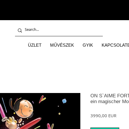
ÜZLET
MŰVÉSZEK
GYIK
KAPCSOLATB
ON S`AIME FORT!
ein magischer M
Ár
3990,00 EUR