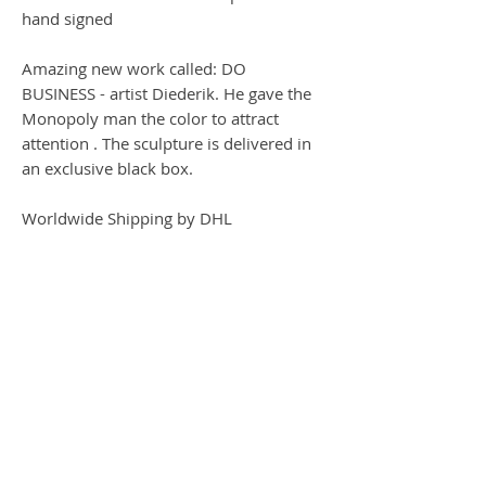
hand signed
Amazing new work called: DO
BUSINESS - artist Diederik. He gave the
Monopoly man the color to attract
attention . The sculpture is delivered in
an exclusive black box.
Worldwide Shipping by DHL
DO BUSINESS
neues Werk mit dem Namen: DO
BUSINESS - Künstler Diederik. Er gab
dem Monopoly die Farbe, um aufzufallen
- der Geldschein und der Geldsack in
beiden Händen, symbolisiert das
Schaffen nach Glück und Seligkeit. Die
Skulptur wird in einer exklusiven