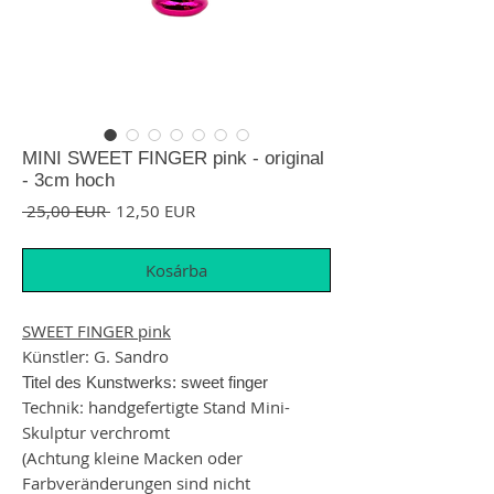
MINI SWEET FINGER pink - original
- 3cm hoch
Szokásos ár
Akciós ár
 25,00 EUR 
12,50 EUR
Kosárba
SWEET FINGER pink
Künstler: G. Sandro
Titel des Kunstwerks: sweet finger
Technik: handgefertigte Stand Mini-
Skulptur verchromt
(Achtung kleine Macken oder
Farbveränderungen sind nicht