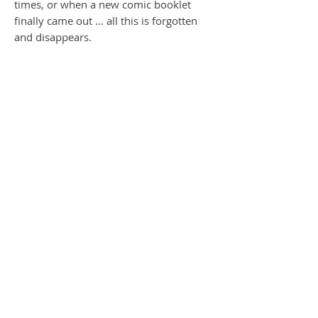
times, or when a new comic booklet
finally came out ... all this is forgotten
and disappears.
no frame - is extra if you like - send us
an email
shipping in a tube by DHL
gone Serie
Die Message des Künstlers; dass unsere
Kinder die tollen und wunderbaren
Comics vergessen, wer kennt denn noch
die tollen Geschichten von Winnie the
Pooh, Pink Panther Inspector Clouseau
oder Road Runner … sie verschwinden in
den Gedanken, sie strecken die Hand
aus… durch den Nebel um uns an unsere
tolle Kindheit zu erinnern, wie wir
fieberhaft auf die Sendungszeiten