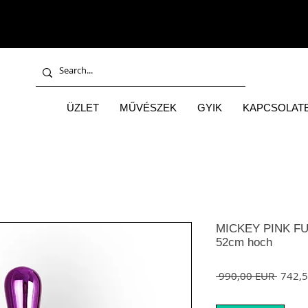
ÜZLET
MŰVÉSZEK
GYIK
KAPCSOLATB
MICKEY PINK FU*K 
52cm hoch
Szokás
 990,00 EUR 
742,