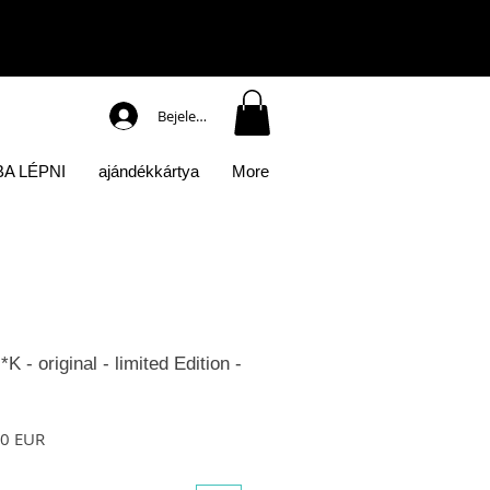
Bejelentkezés
A LÉPNI
ajándékkártya
More
- original - limited Edition -
os ár
Akciós ár
50 EUR