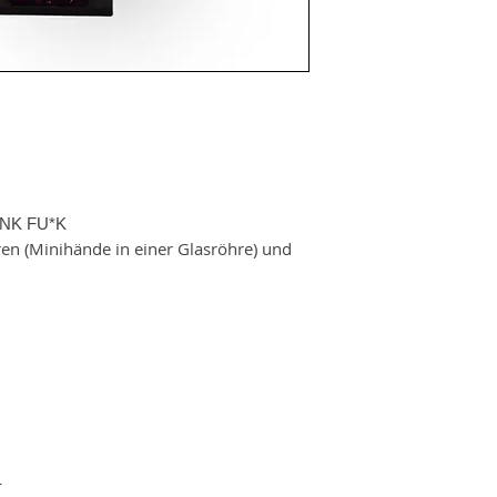
PINK FU*K
ren (Minihände in einer Glasröhre) und
L