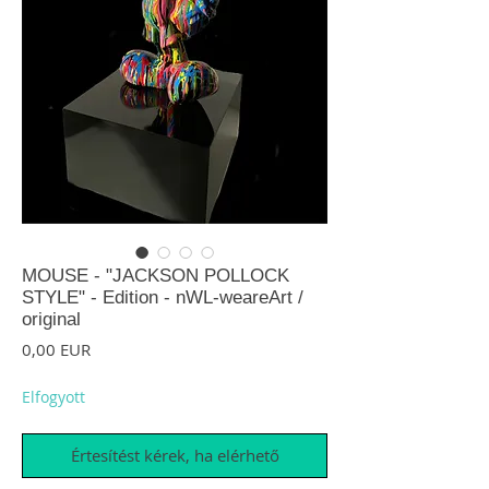
MOUSE - "JACKSON POLLOCK
STYLE" - Edition - nWL-weareArt /
original
Ár
0,00 EUR
Elfogyott
Értesítést kérek, ha elérhető