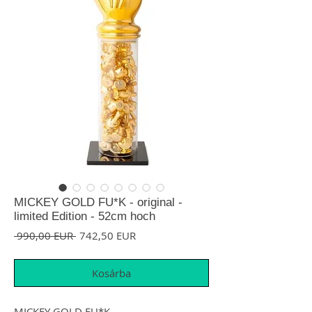
MICKEY GOLD FU*K - original -
limited Edition - 52cm hoch
Szokásos ár
Akciós ár
 990,00 EUR 
742,50 EUR
Kosárba
MICKEY GOLD FU*K