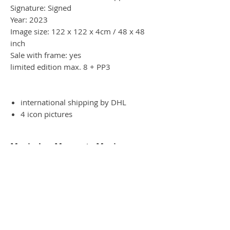
Signature: Signed
Year: 2023
Image size: 122 x 122 x 4cm / 48 x 48
inch
Sale with frame: yes
limited edition max. 8 + PP3
international shipping by DHL
4 icon pictures
Magischer Moment - Magic
moment
Es ist wie Magie, wenn man das Werk
am iPad oder per Handy betrachtet. Das
Werk verwandelt sich in all seine
Einzelteile. Ein Magischer Moment am
Handy oder iPad.