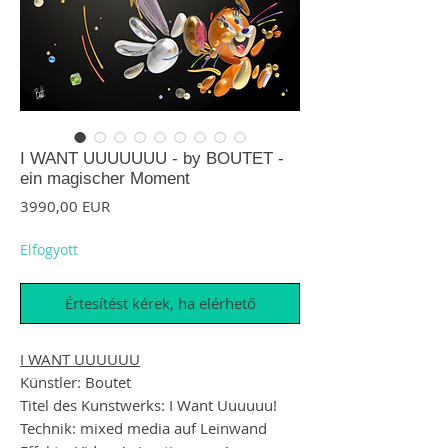
I WANT UUUUUUU - by BOUTET -
ein magischer Moment
Ár
3990,00 EUR
Elfogyott
Értesítést kérek, ha elérhető
I WANT UUUUUU
Künstler: Boutet
Titel des Kunstwerks: I Want Uuuuuu!
Technik: mixed media auf Leinwand