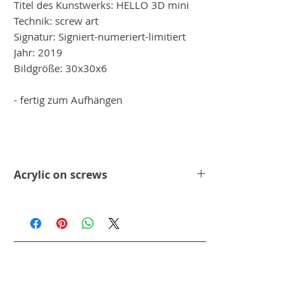
Titel des Kunstwerks: HELLO 3D mini
Technik: screw art
Signatur: Signiert-numeriert-limitiert
Jahr: 2019
Bildgröße: 30x30x6
- fertig zum Aufhängen
Acrylic on screws
Jedes seiner Werke ist ein Unikat für sich,
denn jede Schraube wird per Hand in die
Grundplatte geschraubt, dass dieses tolle
Kunstwerk entsteht. Jedes seiner Werke
ist signiert und nummeriert.