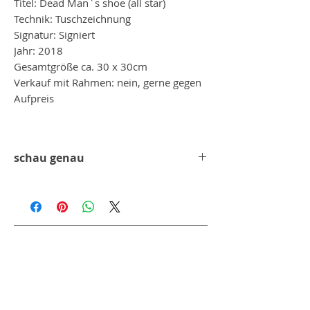
Titel: Dead Man`s shoe (all star)
Technik: Tuschzeichnung
Signatur: Signiert
Jahr: 2018
Gesamtgröße ca. 30 x 30cm
Verkauf mit Rahmen: nein, gerne gegen
Aufpreis
schau genau
Ein genauer Blick und man erkennt ganz
kleine mini Champions wie er sie nennt,
die kleinen Figuren die dann, dass ganze
Bild ergeben.