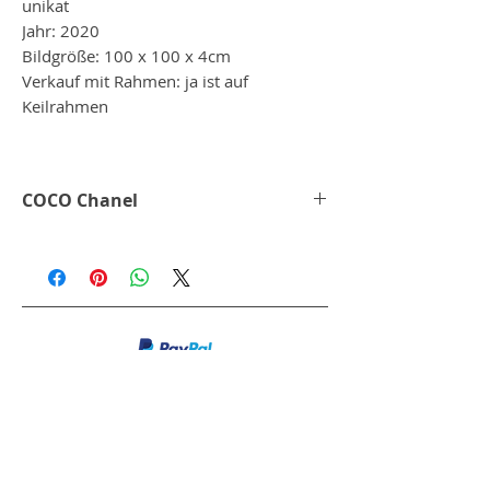
unikat
Jahr: 2020
Bildgröße: 100 x 100 x 4cm
Verkauf mit Rahmen: ja ist auf
Keilrahmen
COCO Chanel
Coco ist ein neues aber auch altes Projekt
von TED, von dem man sich nie satt
sehen kann. Jedes seiner Werke ist ein
Unikat, das immer wieder anders
erscheint. Die Ausdrucks starken Augen
von Coco fesseln einen in die Magie der
Kunst.