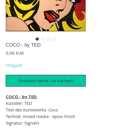
COCO - by TED
Ár
0,00 EUR
Elfogyott
Értesítést kérek, ha elérhető
COCO - by TED
Künstler: TED
Titel des Kunstwerks: Coco
Technik: mixed media - epoxi finish
Signatur: Signiert