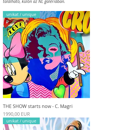
található, külön az NL galériában.
unikat / unique
THE SHOW starts now - C. Magri
Ár
1990,00 EUR
unikat / unique