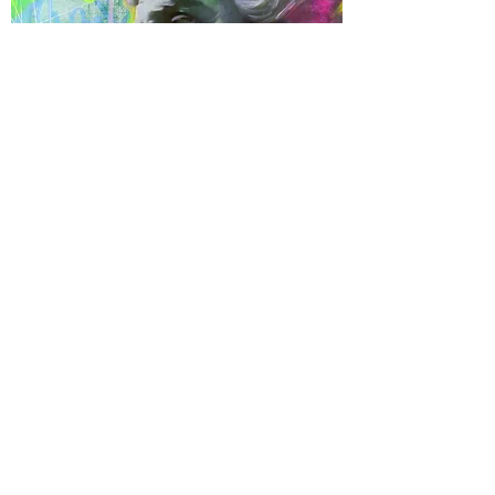
POSEIDON C. Magri
Elfogyott
sold