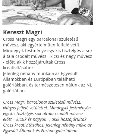
Kereszt Magri
Cross Magri egy barcelonai születésű
művész, aki egyértelműen felfelé vetít.
Mindegyik festménye egy kis tisztelgés a sok
általa csodált művész - kicsi és nagy művész
- előtt, akik hozzájárultak Cross
kreativitásához.
Jelenleg néhány munkája az Egyesült
Államokban és Európában található
galériákban, és természetesen nálunk az NL
galériában.
Cross Magri barcelonai születésű művész,
világos felfelé vetülettel. Mindegyik festményén
egy kis tisztelgés sok általa csodált művész
előtt – kicsik és nagyok –, akik hozzájárultak
Cross kreativitásához. Jelenleg néhány műve az
Egyesült Államok és Európa galériáiban