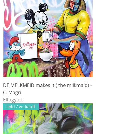
DE MELKMEID makes it ( the milkmaid) -
C. Magri
Elfogyott
sold / verkauft